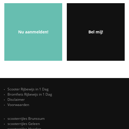
Nu aanmelden!
Bel mij!
Scooter Rijbewijs in 1 Dag
Bromfiets Rijbewijs in 1 Dag
Disclaimer
Voorwaarden
scooterrijles Brunssum
scooterrijles Geleen
scooterrijles Heerlen