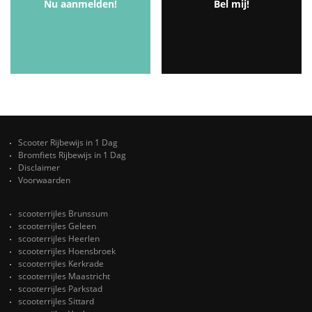
Nu aanmelden!
Bel mij!
Scooter Rijbewijs in 1 Dag
Bromfiets Rijbewijs in 1 Dag
Disclaimer
Voorwaarden
scooterrijles Brunssum
scooterrijles Geleen
scooterrijles Heerlen
scooterrijles Hoensbroek
scooterrijles Kerkrade
scooterrijles Maastricht
scooterrijles Parkstad
scooterrijles Sittard