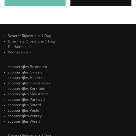
Scooter Rijbewijs in 1 Dag
Bromfiets Rijbewijs in 1 Dag
Disclaimer
Voorwaarden
scooterrijles Brunssum
scooterrijles Geleen
scooterrijles Heerlen
scooterrijles Hoensbroek
scooterrijles Kerkrade
scooterrijles Maastricht
scooterrijles Parkstad
scooterrijles Sittard
scooterrijles Venlo
scooterrijles Venray
scooterrijles Weert
Scooter Rijbewijs in 1 Dag