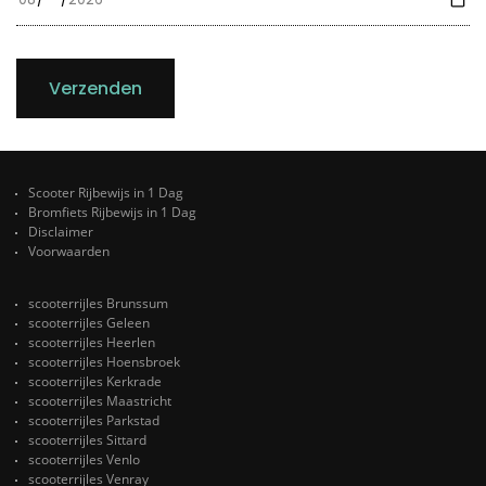
Verzenden
Scooter Rijbewijs in 1 Dag
Bromfiets Rijbewijs in 1 Dag
Disclaimer
Voorwaarden
scooterrijles Brunssum
scooterrijles Geleen
scooterrijles Heerlen
scooterrijles Hoensbroek
scooterrijles Kerkrade
scooterrijles Maastricht
scooterrijles Parkstad
scooterrijles Sittard
scooterrijles Venlo
scooterrijles Venray